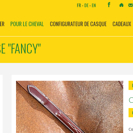
FR
-
DE
-
EN
ER
POUR LE CHEVAL
CONFIGURATEUR DE CASQUE
CADEAUX
E "FANCY"
Co