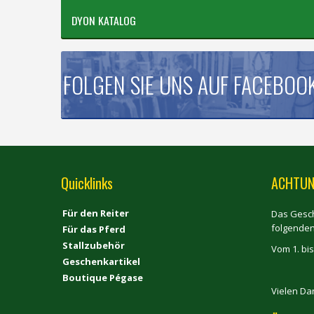
DYON KATALOG
FOLGEN SIE UNS AUF FACEBOO
Quicklinks
ACHTUN
Für den Reiter
Das Gesch
folgende
Für das Pferd
Stallzubehör
Vom 1. bis
Geschenkartikel
Boutique Pégase
Vielen Da