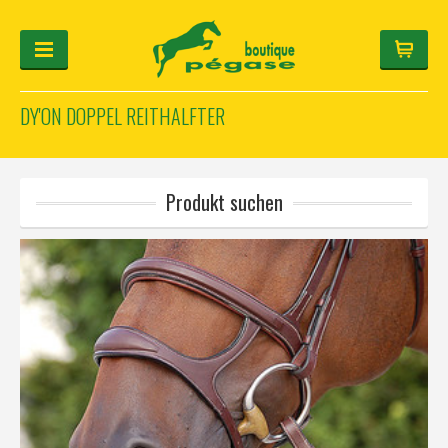
DY'ON DOPPEL REITHALFTER
FÜR DEN REITER
FÜR DAS PFERD
HELM-KONFIGURATOR
Produkt suchen
GESCHENKARTIKEL
Anmeldung
Français
Deutsch
English
Hersteller
Kategorie