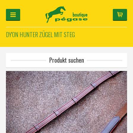
DY'ON HUNTER ZÜGEL MIT STEG
FÜR DEN REITER
FÜR DAS PFERD
HELM-KONFIGURATOR
Produkt suchen
GESCHENKARTIKEL
Anmeldung
Français
Deutsch
English
Hersteller
Kategorie