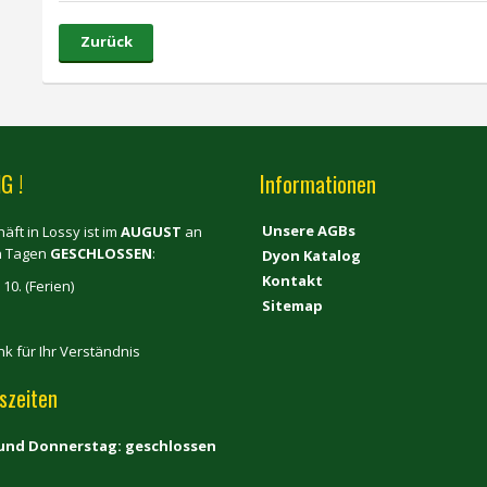
Zurück
G !
Informationen
Unsere AGBs
äft in Lossy ist im
AUGUST
an
n Tagen
GESCHLOSSEN
:
Dyon Katalog
Kontakt
 10. (Ferien)
Sitemap
nk für Ihr Verständnis
szeiten
und Donnerstag: geschlossen