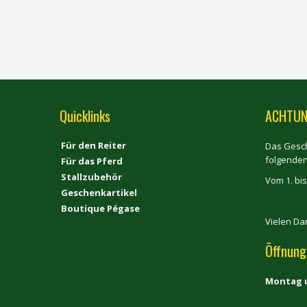
Quicklinks
ACHTUN
Für den Reiter
Das Gesch
folgende
Für das Pferd
Stallzubehör
Vom 1. bis
Geschenkartikel
Boutique Pégase
Vielen Da
Öffnung
Montag 