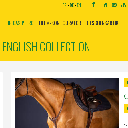
FR
-
DE
-
EN
FÜR DAS PFERD
HELM-KONFIGURATOR
GESCHENKARTIKEL
 ENGLISH COLLECTION
Fa