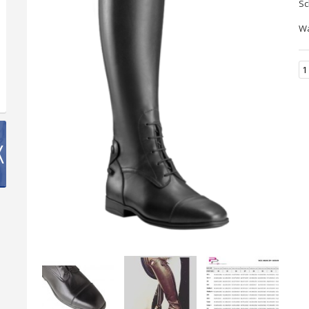
S
W
K