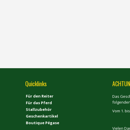
Quicklinks
ACHTUN
Für den Reiter
Das Gesch
folgende
Für das Pferd
Stallzubehör
Vom 1. bis
Geschenkartikel
Boutique Pégase
Vielen Da