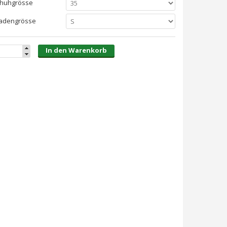
chuhgrösse
adengrösse
In den Warenkorb