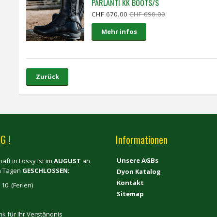
PARLANTI KK BOOTS/S
CHF 670.00
CHF 690.00
Mehr infos
Zurück
G !
Informationen
Unsere AGBs
äft in Lossy ist im
AUGUST
an
n Tagen
GESCHLOSSEN
:
Dyon Katalog
Kontakt
 10. (Ferien)
Sitemap
nk für Ihr Verständnis