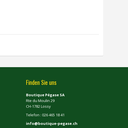
Finden Sie uns
Boutique Pégase SA
Rte du Moulin 29
CH-1782 Lossy
Telefon : 026 465 18 41
info@boutique-pegase.ch